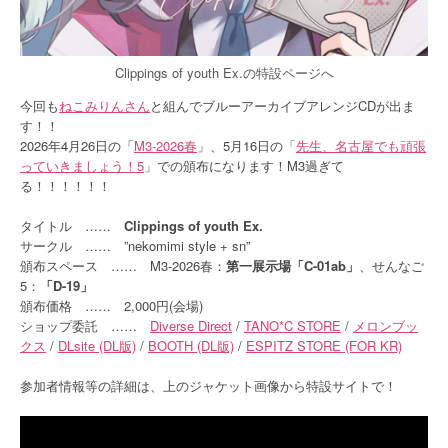
Clippings of youth Ex.の特設ページへ
今回も
ねこみりんさん
と組んでブルーアーカイブアレンジCDが出ま
す！！
2026年4月26日の「
M3-2026春
」、5月16日の「
先生、名古屋でも頑張
っていきましょう！5
」での頒布になります！M3過ぎて
る！！！！！！
タイトル ……
Clippings of youth Ex.
サークル …… ”nekomimi style + sn”
頒布スペース …… M3-2026春：
第一展示場「C-01ab」
、せんなご
5：
「D-19」
頒布価格 …… 2,000円(会場)
ショップ委託 ……
Diverse Direct
/
TANO*C STORE
/
メロンブッ
クス
/
DLsite (DL版)
/
BOOTH (DL版)
/
ESPITZ STORE (FOR KR)
参加者情報等の詳細は、上のジャケット画像から特設サイトで！