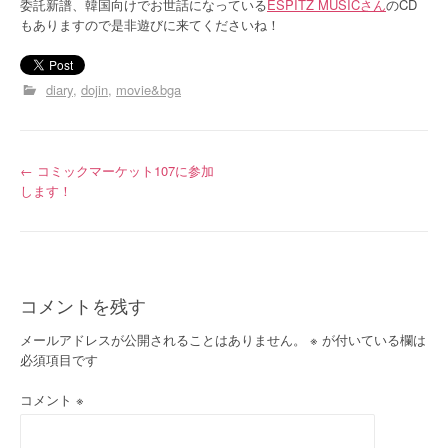
委託新譜、韓国向けでお世話になっている
ESPITZ MUSICさん
のCD
もありますので是非遊びに来てくださいね！
diary
dojin
movie&bga
投
←
コミックマーケット107に参加
します！
稿
ナ
ビ
コメントを残す
ゲ
メールアドレスが公開されることはありません。
※
が付いている欄は
ー
必須項目です
シ
コメント
※
ョ