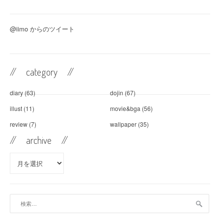
@iimo からのツイート
// category //
diary
(63)
dojin
(67)
illust
(11)
movie&bga
(56)
review
(7)
wallpaper
(35)
// archive //
//
archive //
検
索: