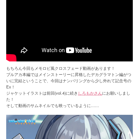
もちろん今回もメモロビ風クロスフェード動画があります！
ブルアカ本編ではメインストーリーに昇格したデカグラマトン編がつ
いに完結ということで、今回はナンバリングから少し外れて記念号の
Ex！
ジャケットイラストは前回(vol.4)に続き
しろもかさん
にお願いしまし
た！
そして動画のサムネイルでも映っているように……