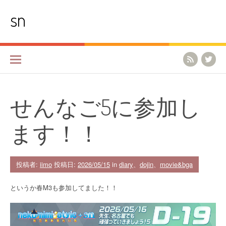
コ
sn
ン
テ
ン
ツ
へ
ス
キ
ッ
プ
せんなご5に参加し
ます！！
投稿者:
iimo
投稿日:
2026/05/15
in
diary
、
dojin
、
movie&bga
というか春M3も参加してました！！