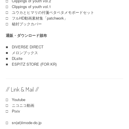
□ Clippings of youth vol.2
□ Clippings of youth vol.1
□ ユウカとヒマリの付箋ペタペタメモボードセット
□ フルHD動画素材集「patchwork」
□ 秘封ブックカバー
通販・ダウンロード頒布
■
DIVERSE DIRECT
■
メロンブックス
■
DLsite
■
ESPITZ STORE (FOR KR)
// Link & Mail //
□ Youtube
□ ニコニコ動画
□ Pixiv
□ sn(at)iimode-do.jp