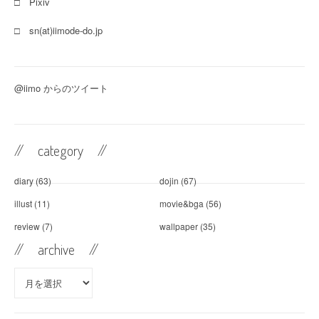
□ Pixiv
□ sn(at)iimode-do.jp
@iimo からのツイート
// category //
diary
(63)
dojin
(67)
illust
(11)
movie&bga
(56)
review
(7)
wallpaper
(35)
// archive //
//
archive //