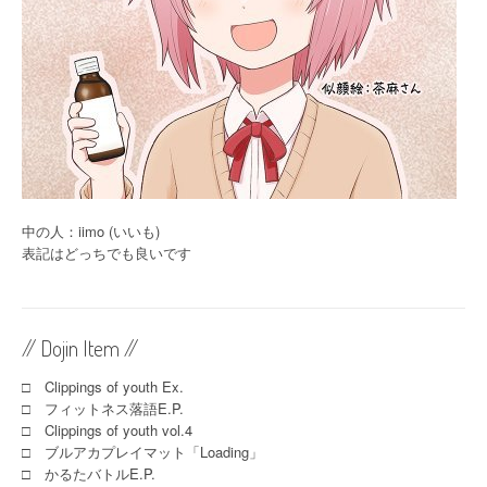
中の人：iimo (いいも)
表記はどっちでも良いです
// Dojin Item //
□ Clippings of youth Ex.
□ フィットネス落語E.P.
□ Clippings of youth vol.4
□ ブルアカプレイマット「Loading」
□ かるたバトルE.P.