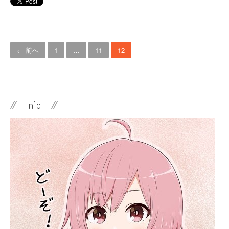
投
← 前へ
1
…
11
12
稿
ナ
ビ
// info //
ゲ
ー
シ
ョ
ン