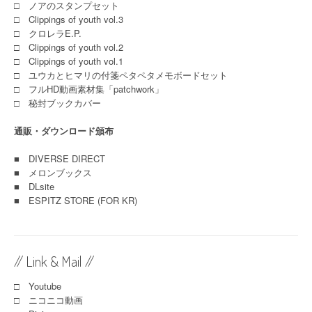
□ ノアのスタンプセット
□ Clippings of youth vol.3
□ クロレラE.P.
□ Clippings of youth vol.2
□ Clippings of youth vol.1
□ ユウカとヒマリの付箋ペタペタメモボードセット
□ フルHD動画素材集「patchwork」
□ 秘封ブックカバー
通販・ダウンロード頒布
■
DIVERSE DIRECT
■
メロンブックス
■
DLsite
■
ESPITZ STORE (FOR KR)
// Link & Mail //
□ Youtube
□ ニコニコ動画