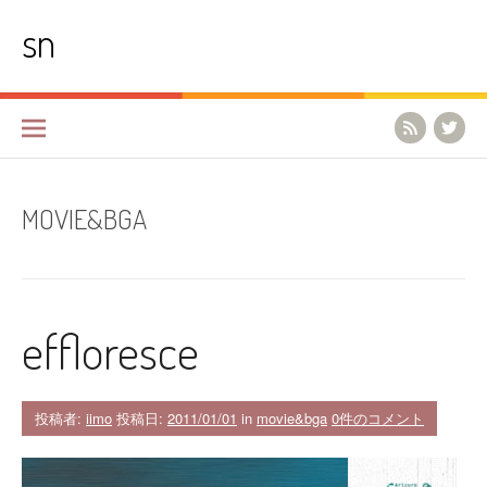
コ
sn
ン
テ
ン
ツ
へ
ス
キ
ッ
プ
MOVIE&BGA
effloresce
投稿者:
iimo
投稿日:
2011/01/01
in
movie&bga
0件のコメント