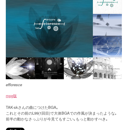
effloresce
mpg版
TAK-skさんの曲につけたBGA｡
これとその前のL99(1回目)で大体BGAでの作風が決まったような｡
前半の動かなさっぷりが今見てもすごい｡もっと動かすべき｡