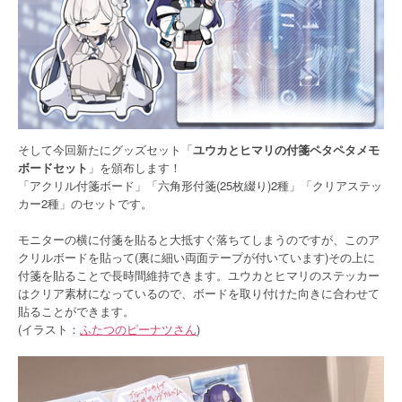
そして今回新たにグッズセット「
ユウカとヒマリの付箋ペタペタメモ
ボードセット
」を頒布します！
「アクリル付箋ボード」「六角形付箋(25枚綴り)2種」「クリアステッ
カー2種」のセットです。
モニターの横に付箋を貼ると大抵すぐ落ちてしまうのですが、このア
クリルボードを貼って(裏に細い両面テープが付いています)その上に
付箋を貼ることで長時間維持できます。ユウカとヒマリのステッカー
はクリア素材になっているので、ボードを取り付けた向きに合わせて
貼ることができます。
(イラスト：
ふたつのピーナツさん
)