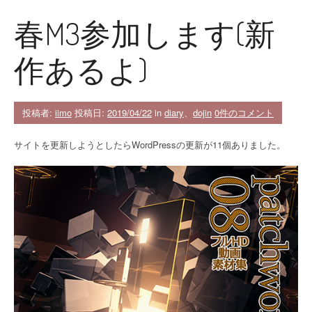
春M3参加します(新
作あるよ)
投稿者:
iimo
投稿日:
2019/04/22
in
diary
、
dojin
0件のコメント
サイトを更新しようとしたらWordPressの更新が11個ありました。