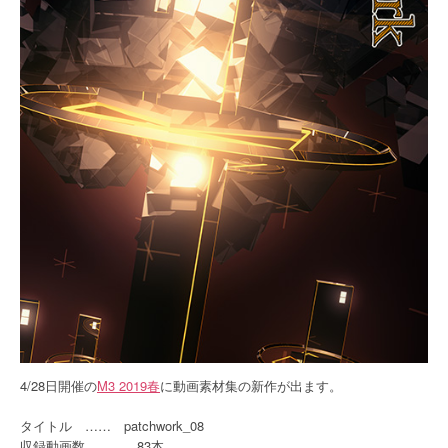
4/28日開催の
M3 2019春
に動画素材集の新作が出ます。
タイトル …… patchwork_08
収録動画数 …… 83本