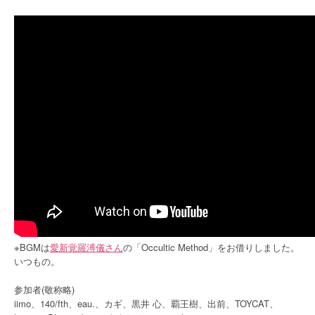
※BGMは
愛新覚羅溥儀さん
の「Occultic Method」をお借りしました。
いつもの。
参加者(敬称略)
iimo、140/fth、eau.、カギ、黒井 心、覇王樹、出前、TOYCAT、