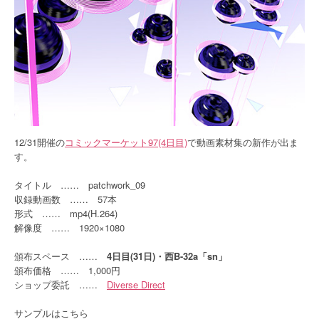
12/31開催の
コミックマーケット97(4日目)
で動画素材集の新作が出ま
す。
タイトル …… patchwork_09
収録動画数 …… 57本
形式 …… mp4(H.264)
解像度 …… 1920×1080
頒布スペース ……
4日目(31日)・西B-32a「sn」
頒布価格 …… 1,000円
ショップ委託 ……
Diverse Direct
サンプルはこちら