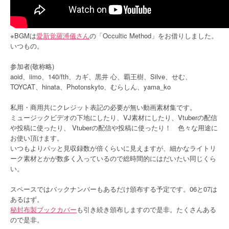
※BGMは
愛新覚羅溥儀さん
の「Occultic Method」をお借りしました。
いつもの。
参加者(敬称略)
aoid、iimo、140/fth、カギ、黒井 心、覇王樹、Silve、せむ、
TOYCAT、hinata、Photonskyto、むらしん、yama_ko
私用・商用共にクレジット表記の必要が無い動画素材集です。
ミュージックビデオの下地にしたり、VJ素材にしたり、Vtuberの配信
や投稿に使ったり、 Vtuberの配信や投稿に使ったり！ 色々な用途に
お使い頂けます。
いつもよりパッと見収録数が倍くらいに見えますが、細かなライトリ
ーク素材とかが数多く入っているので総時間的にはだいたい同じくら
い。
スペースではバックナンバーもあるだけ頒布する予定です。06と07は
あるはず。
秘封布製ブックカバー
も引き続き頒布しますので是非。たくさんある
ので是非。