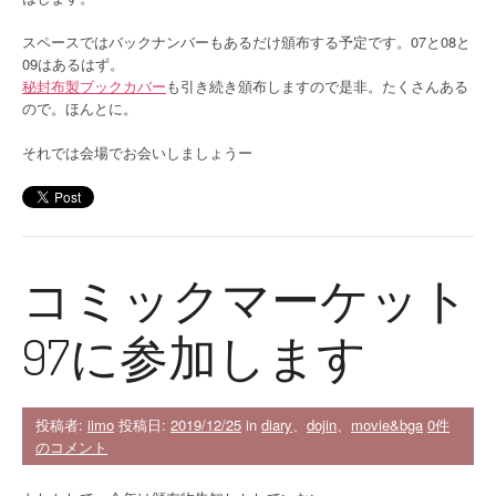
スペースではバックナンバーもあるだけ頒布する予定です。07と08と
09はあるはず。
秘封布製ブックカバー
も引き続き頒布しますので是非。たくさんある
ので。ほんとに。
それでは会場でお会いしましょうー
コミックマーケット
97に参加します
投稿者:
iimo
投稿日:
2019/12/25
in
diary
、
dojin
、
movie&bga
0件
のコメント