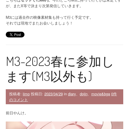
が、またX等で決まり次第発信していきます。
M3には過去作の映像素材集も持って行く予定です。
それでは現地でまたお会いしましょう！
M3-2023春に参加し
ます(M3以外も)
投稿者:
iimo
投稿日:
2023/04/29
in
diary
、
dojin
、
movie&bga
0件
のコメント
前日やんけ。