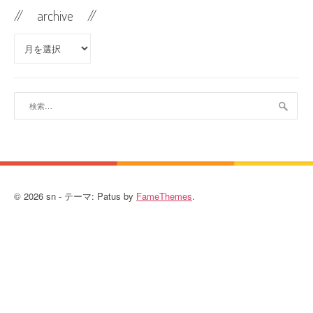
// archive //
//
archive //
検
索:
© 2026 sn - テーマ: Patus by
FameThemes
.