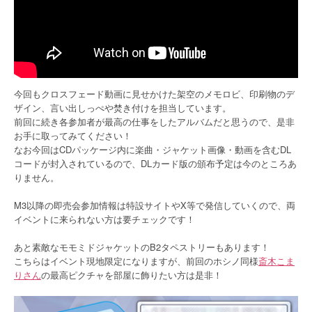
今回もクロスフェード動画に見せかけた架空のメモロビ、印刷物のデ
ザイン、言い出しっぺや焚き付けを担当しています。
前回に続き各参加者が最高の仕事をしたアルバムだと思うので、是非
お手に取ってみてください！
なお今回はCDパッケージ内に楽曲・ジャケット画像・動画を含むDL
コードが封入されているので、DLカード版の頒布予定は今のところあ
りません。
M3以降の即売会参加情報は特設サイトやX等で発信していくので、両
イベントに来られない方は要チェックです！
あと素敵なモモミドジャケットのB2タペストリーもあります！
こちらはイベント現地限定になりますが、前回のホシノ同様
斎木こま
りさん
の最高ピクチャを部屋に飾りたい方は是非！