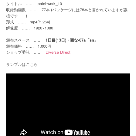
タイトル …… patchwork_10
収録動画数 …… 77本 (パッケージには78本と書かれていますが誤
植です……)
形式 …… mp4(H.264)
解像度 …… 1920×1080
頒布スペース ……
1日目(13日)・西な-07a「sn」
頒布価格 …… 1,000円
ショップ委託 ……
Diverse Direct
サンプルはこちら