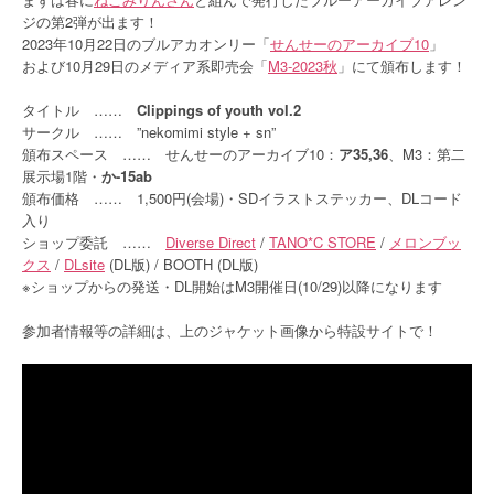
ジの第2弾が出ます！
2023年10月22日のブルアカオンリー「
せんせーのアーカイブ10
」
および10月29日のメディア系即売会「
M3-2023秋
」にて頒布します！
タイトル ……
Clippings of youth vol.2
サークル …… ”nekomimi style + sn”
頒布スペース …… せんせーのアーカイブ10：
ア35,36
、M3：第二
展示場1階・
か-15ab
頒布価格 …… 1,500円(会場)・SDイラストステッカー、DLコード
入り
ショップ委託 ……
Diverse Direct
/
TANO*C STORE
/
メロンブッ
クス
/
DLsite
(DL版) / BOOTH (DL版)
※ショップからの発送・DL開始はM3開催日(10/29)以降になります
参加者情報等の詳細は、上のジャケット画像から特設サイトで！