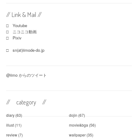
// Link & Mail //
□ Youtube
□ ニコニコ動画
□ Pixiv
□ sn(at)iimode-do.jp
@iimo からのツイート
// category //
diary
(63)
dojin
(67)
illust
(11)
movie&bga
(56)
review
(7)
wallpaper
(35)