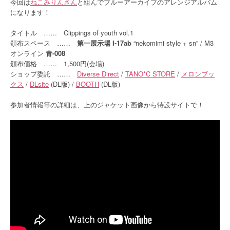
今回は
ねこみりんさん
と組んでブルーアーカイブのアレンジアルバム
になります！
タイトル …… Clippings of youth vol.1
頒布スペース ……
第一展示場 I-17ab
“nekomimi style + sn” / M3
オンライン
青-008
頒布価格 …… 1,500円(会場)
ショップ委託 ……
Diverse Direct
/
TANO*C STORE
/
メロンブッ
クス
/
DLsite
(DL版) /
BOOTH
(DL版)
参加者情報等の詳細は、上のジャケット画像から特設サイトで！