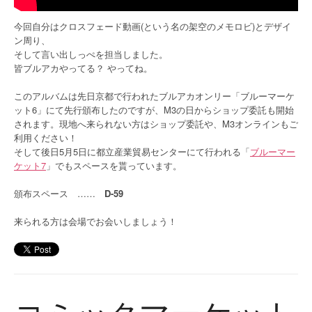
今回自分はクロスフェード動画(という名の架空のメモロビ)とデザイ
ン周り、
そして言い出しっぺを担当しました。
皆ブルアカやってる？ やってね。
このアルバムは先日京都で行われたブルアカオンリー「ブルーマーケ
ット6」にて先行頒布したのですが、M3の日からショップ委託も開始
されます。現地へ来られない方はショップ委託や、M3オンラインもご
利用ください！
そして後日5月5日に都立産業貿易センターにて行われる「
ブルーマー
ケット7
」でもスペースを貰っています。
頒布スペース ……
D-59
来られる方は会場でお会いしましょう！