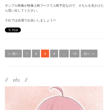
サンプル映像が映像上映ブースで上映予定なので、そちらを見かけた
ら思い出してください。
それでは会場でお会いしましょうー
投
← 前へ
1
2
3
4
…
13
次へ →
稿
ナ
ビ
// info //
ゲ
ー
シ