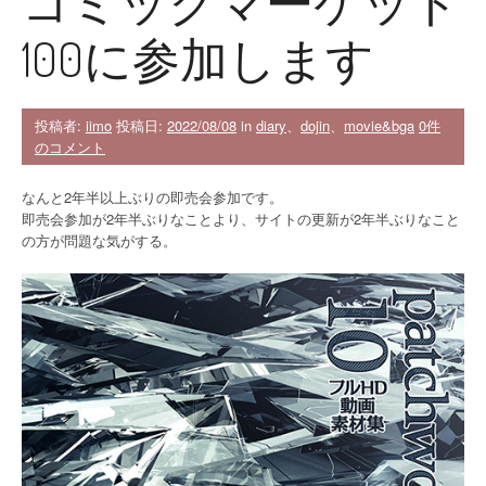
コミックマーケット
100に参加します
投稿者:
iimo
投稿日:
2022/08/08
in
diary
、
dojin
、
movie&bga
0件
のコメント
なんと2年半以上ぶりの即売会参加です。
即売会参加が2年半ぶりなことより、サイトの更新が2年半ぶりなこと
の方が問題な気がする。