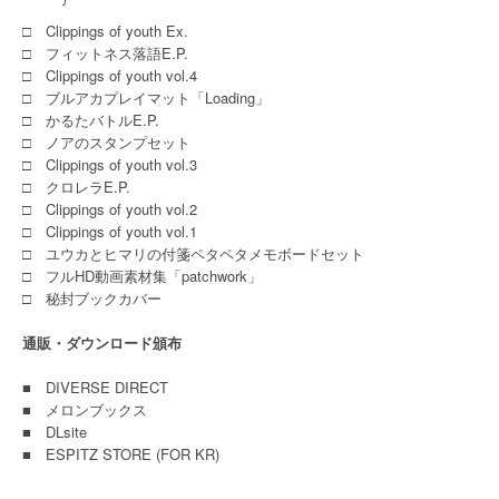
□ Clippings of youth Ex.
□ フィットネス落語E.P.
□ Clippings of youth vol.4
□ ブルアカプレイマット「Loading」
□ かるたバトルE.P.
□ ノアのスタンプセット
□ Clippings of youth vol.3
□ クロレラE.P.
□ Clippings of youth vol.2
□ Clippings of youth vol.1
□ ユウカとヒマリの付箋ペタペタメモボードセット
□ フルHD動画素材集「patchwork」
□ 秘封ブックカバー
通販・ダウンロード頒布
■
DIVERSE DIRECT
■
メロンブックス
■
DLsite
■
ESPITZ STORE (FOR KR)