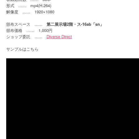
形式 …… mp4(H.264)
解像度 …… 1920×1080
頒布スペース ……
第二展示場2階・ス-16ab「sn」
頒布価格 …… 1,000円
ショップ委託 ……
Diverse Direct
サンプルはこちら