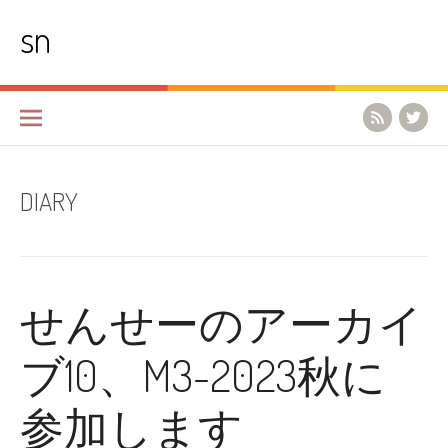
コ
sn
ン
テ
ン
ツ
へ
ス
キ
ッ
プ
DIARY
せんせーのアーカイ
ブ10、M3-2023秋に
参加します