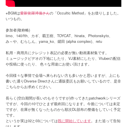
※BGMは
愛新覚羅溥儀さん
の「Occultic Method」をお借りしました。
いつもの。
参加者(敬称略)
iimo、140/fth、カギ、覇王樹、TOYCAT、hinata、Photonskyto、
み～や、むらしん、yama_ko、鑓田 (alpha complex)、retu
私用・商用共にクレジット表記の必要が無い動画素材集です。
ミュージックビデオの下地にしたり、VJ素材にしたり、Vtuberの配信
や投稿に使ったり、 色々な用途にお使い頂けます。
今回様々な事情で会場へ来られない方も多いかと思いますが、上にも
書いた通りDiverse Directさんに通販委託もお願いしているので、是非
こちらからお求めください。
長らく(空白期間が長いのもそうですが)作ってきたpatchworkシリーズ
ですが、今回の10でひとまず最終回になります。今後については未定
ですが、在庫が無くなったものから順次DL頒布の整備をしていく予定
です。
というか実は02と03については
既に開始しています
。また追って告知
はします。