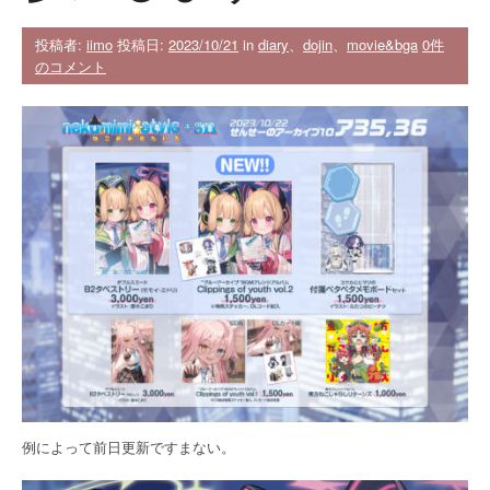
投稿者:
iimo
投稿日:
2023/10/21
in
diary
、
dojin
、
movie&bga
0件
のコメント
例によって前日更新ですまない。