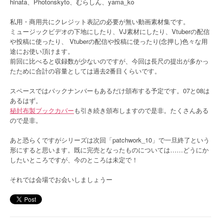
hinata、Photonskyto、むらしん、yama_ko
私用・商用共にクレジット表記の必要が無い動画素材集です。
ミュージックビデオの下地にしたり、VJ素材にしたり、Vtuberの配信
や投稿に使ったり、 Vtuberの配信や投稿に使ったり(念押し)色々な用
途にお使い頂けます。
前回に比べると収録数が少ないのですが、今回は長尺の提出が多かっ
たために合計の容量としては過去2番目くらいです。
スペースではバックナンバーもあるだけ頒布する予定です。07と08は
あるはず。
秘封布製ブックカバー
も引き続き頒布しますので是非。たくさんある
ので是非。
あと恐らくですがシリーズは次回「patchwork_10」で一旦終了という
形にすると思います。既に完売となったものについては……どうにか
したいところですが、今のところは未定で！
それでは会場でお会いしましょうー