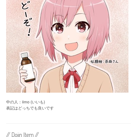
ョ
ン
中の人：iimo (いいも)
表記はどっちでも良いです
// Dojin Item //