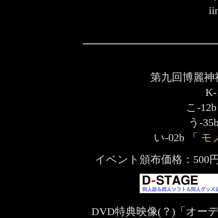
i
第九回博麗神社
K-
こ-12
う-35
い-02b 「
モ
イベント頒布価格：500円 
DVD特典映像(？)「オ