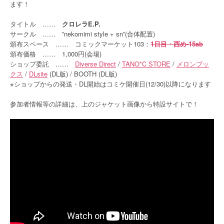
ます！
タイトル ……
クロレラE.P.
サークル …… ”nekomimi style + sn”(合体配置)
頒布スペース …… コミックマーケット103：
1日目・西め-15ab
頒布価格 …… 1,000円(会場)
ショップ委託 ……
Diverse Direct
/
TANO*C STORE
/
メロンブッ
クス
/
DLsite
(DL版) / BOOTH (DL版)
※ショップからの発送・DL開始はコミケ開催日(12/30)以降になります
参加者情報等の詳細は、上のジャケット画像から特設サイトで！