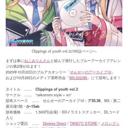
Clippings of youth vol.2の特設ページへ
まずは春に
ねこみりんさん
と組んで発行したブルーアーカイブアレン
ジの第2弾が出ます！
2023年10月22日のブルアカオンリー「
せんせーのアーカイブ10
」
および10月29日のメディア系即売会「
M3-2023秋
」にて頒布します！
タイトル ……
Clippings of youth vol.2
サークル …… ”nekomimi style + sn”
頒布スペース …… せんせーのアーカイブ10：
ア35,36
、M3：第二
展示場1階・
か-15ab
頒布価格 …… 1,500円(会場)・SDイラストステッカー、DLコード
入り
ショップ委託 ……
Diverse Direct
/
TANO*C STORE
/
メロンブッ