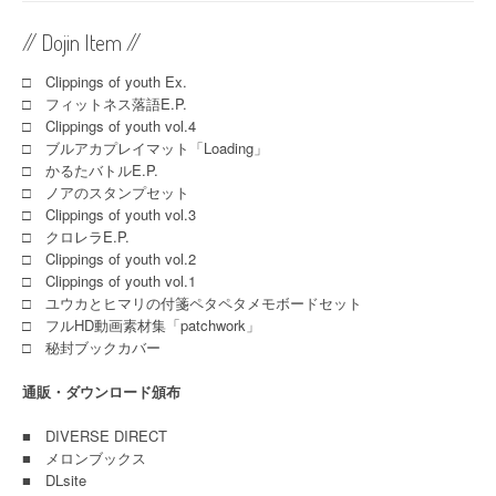
// Dojin Item //
□ Clippings of youth Ex.
□ フィットネス落語E.P.
□ Clippings of youth vol.4
□ ブルアカプレイマット「Loading」
□ かるたバトルE.P.
□ ノアのスタンプセット
□ Clippings of youth vol.3
□ クロレラE.P.
□ Clippings of youth vol.2
□ Clippings of youth vol.1
□ ユウカとヒマリの付箋ペタペタメモボードセット
□ フルHD動画素材集「patchwork」
□ 秘封ブックカバー
通販・ダウンロード頒布
■
DIVERSE DIRECT
■
メロンブックス
■
DLsite