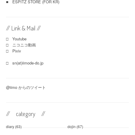
■
ESPITZ STORE (FOR KR)
// Link & Mail //
□ Youtube
□ ニコニコ動画
□ Pixiv
□ sn(at)iimode-do.jp
@iimo からのツイート
// category //
diary
(63)
dojin
(67)