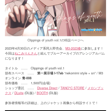
Clippings of youth vol.1の特設ページへ
2023年4月30日のメディア系同人即売会、
M3-2023春
に参加します！
今回は
ねこみりんさん
と組んでブルーアーカイブのアレンジアルバム
になります！
タイトル …… Clippings of youth vol.1
頒布スペース ……
第一展示場 I-17ab
“nekomimi style + sn” / M3
オンライン
青-008
頒布価格 …… 1,500円(会場)
ショップ委託 ……
Diverse Direct
/
TANO*C STORE
/
メロンブッ
クス
/
DLsite
(DL版) /
BOOTH
(DL版)
参加者情報等の詳細は、上のジャケット画像から特設サイトで！