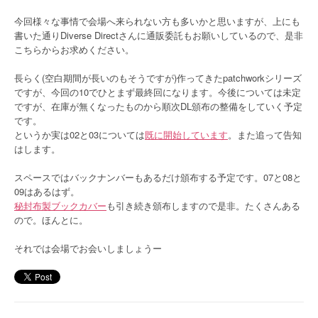
今回様々な事情で会場へ来られない方も多いかと思いますが、上にも
書いた通りDiverse Directさんに通販委託もお願いしているので、是非
こちらからお求めください。
長らく(空白期間が長いのもそうですが)作ってきたpatchworkシリーズ
ですが、今回の10でひとまず最終回になります。今後については未定
ですが、在庫が無くなったものから順次DL頒布の整備をしていく予定
です。
というか実は02と03については
既に開始しています
。また追って告知
はします。
スペースではバックナンバーもあるだけ頒布する予定です。07と08と
09はあるはず。
秘封布製ブックカバー
も引き続き頒布しますので是非。たくさんある
ので。ほんとに。
それでは会場でお会いしましょうー