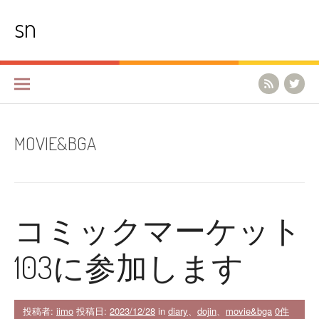
コ
sn
ン
テ
ン
ツ
へ
ス
キ
ッ
プ
MOVIE&BGA
コミックマーケット
103に参加します
投稿者:
iimo
投稿日:
2023/12/28
in
diary
、
dojin
、
movie&bga
0件