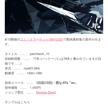
8/13開催の
コミックマーケット100(1日目)
で動画素材集の新作が出ま
す。
タイトル …… patchwork_10
収録動画数 …… 77本 (パッケージには78本と書かれていますが誤
植です……)
形式 …… mp4(H.264)
解像度 …… 1920×1080
頒布スペース ……
1日目(13日)・西な-07a「sn」
頒布価格 …… 1,000円
ショップ委託 ……
Diverse Direct
サンプルはこちら