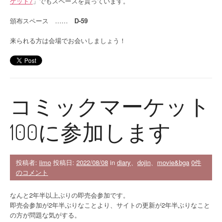
ケット7
」でもスペースを貰っています。
頒布スペース ……
D-59
来られる方は会場でお会いしましょう！
コミックマーケット
100に参加します
投稿者:
iimo
投稿日:
2022/08/08
in
diary
、
dojin
、
movie&bga
0件
のコメント
なんと2年半以上ぶりの即売会参加です。
即売会参加が2年半ぶりなことより、サイトの更新が2年半ぶりなこと
の方が問題な気がする。