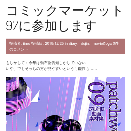
コミックマーケット
97に参加します
投稿者:
iimo
投稿日:
2019/12/25
in
diary
、
dojin
、
movie&bga
0件
のコメント
もしかして：今年は頒布物告知しかしていない
いや、でもそっちの方が見やすいという可能性も……