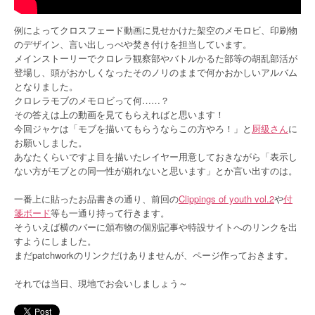
例によってクロスフェード動画に見せかけた架空のメモロビ、印刷物
のデザイン、言い出しっぺや焚き付けを担当しています。
メインストーリーでクロレラ観察部やバトルかるた部等の胡乱部活が
登場し、頭がおかしくなったそのノリのままで何かおかしいアルバム
となりました。
クロレラモブのメモロビって何……？
その答えは上の動画を見てもらえればと思います！
今回ジャケは「モブを描いてもらうならこの方やろ！」と
厨級さん
に
お願いしました。
あなたくらいですよ目を描いたレイヤー用意しておきながら「表示し
ない方がモブとの同一性が崩れないと思います」とか言い出すのは。
一番上に貼ったお品書きの通り、前回の
Clippings of youth vol.2
や
付
箋ボード
等も一通り持って行きます。
そういえば横のバーに頒布物の個別記事や特設サイトへのリンクを出
すようにしました。
まだpatchworkのリンクだけありませんが、ページ作っておきます。
それでは当日、現地でお会いしましょう～