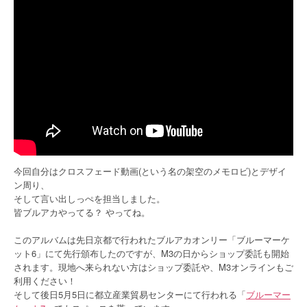
今回自分はクロスフェード動画(という名の架空のメモロビ)とデザイ
ン周り、
そして言い出しっぺを担当しました。
皆ブルアカやってる？ やってね。
このアルバムは先日京都で行われたブルアカオンリー「ブルーマーケ
ット6」にて先行頒布したのですが、M3の日からショップ委託も開始
されます。現地へ来られない方はショップ委託や、M3オンラインもご
利用ください！
そして後日5月5日に都立産業貿易センターにて行われる「
ブルーマー