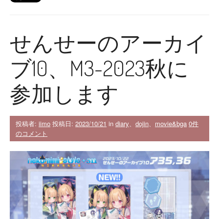
せんせーのアーカイ
ブ10、M3-2023秋に
参加します
投稿者:
iimo
投稿日:
2023/10/21
in
diary
、
dojin
、
movie&bga
0件
のコメント