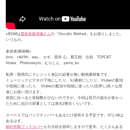
※BGMは
愛新覚羅溥儀さん
の「Occultic Method」をお借りしました。
いつもの。
参加者(敬称略)
iimo、140/fth、eau.、カギ、黒井 心、覇王樹、出前、TOYCAT、
hinata、Photonskyto、むらしん、yama_ko
私用・商用共にクレジット表記の必要が無い動画素材集です。
ミュージックビデオの下地にしたり、VJ素材にしたり、Vtuberの配信
や投稿に使ったり、 Vtuberの配信や投稿に使ったり(念押し)色々な用
途にお使い頂けます。
前回に比べると収録数が少ないのですが、今回は長尺の提出が多かっ
たために合計の容量としては過去2番目くらいです。
スペースではバックナンバーもあるだけ頒布する予定です。07と08は
あるはず。
秘封布製ブックカバー
も引き続き頒布しますので是非。たくさんある