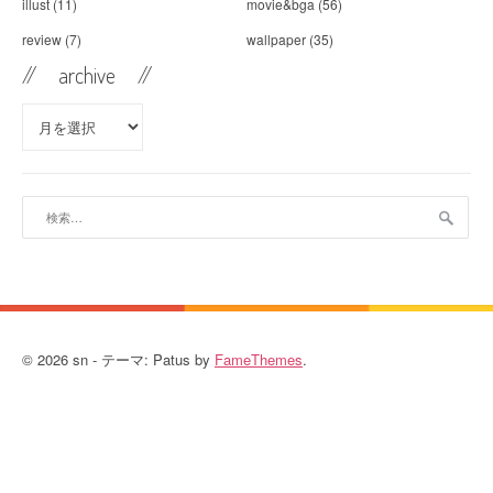
illust
(11)
movie&bga
(56)
review
(7)
wallpaper
(35)
// archive //
//
archive //
検
索:
© 2026 sn - テーマ: Patus by
FameThemes
.