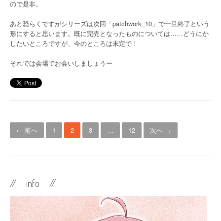
ので是非。
あと恐らくですがシリーズは次回「patchwork_10」で一旦終了という
形にすると思います。既に完売となったものについては……どうにか
したいところですが、今のところは未定で！
それでは会場でお会いしましょうー
投
← 前へ
1
2
3
…
12
次へ →
稿
ナ
ビ
// info //
ゲ
ー