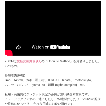
※BGMは
愛新覚羅溥儀さん
の「Occultic Method」をお借りしました。
いつもの。
参加者(敬称略)
iimo、140/fth、カギ、覇王樹、TOYCAT、hinata、Photonskyto、
み～や、むらしん、yama_ko、鑓田 (alpha complex)、retu
私用・商用共にクレジット表記の必要が無い動画素材集です。
ミュージックビデオの下地にしたり、VJ素材にしたり、Vtuberの配信
や投稿に使ったり、 色々な用途にお使い頂けます。