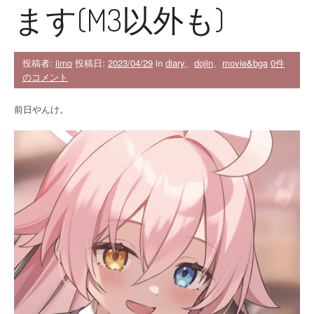
ます(M3以外も)
投稿者:
iimo
投稿日:
2023/04/29
in
diary
、
dojin
、
movie&bga
0件
のコメント
前日やんけ。