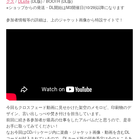
クス
/
DLsite
(DL版) / BOOTH (DL版)
※ショップからの発送・DL開始はM3開催日(10/29)以降になります
参加者情報等の詳細は、上のジャケット画像から特設サイトで！
今回もクロスフェード動画に見せかけた架空のメモロビ、印刷物のデ
ザイン、言い出しっぺや焚き付けを担当しています。
前回に続き各参加者が最高の仕事をしたアルバムだと思うので、是非
お手に取ってみてください！
なお今回はCDパッケージ内に楽曲・ジャケット画像・動画を含むDL
コードが封入されているので、DLカード版の頒布予定は今のところあ