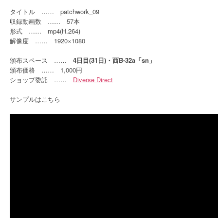
タイトル …… patchwork_09
収録動画数 …… 57本
形式 …… mp4(H.264)
解像度 …… 1920×1080
頒布スペース ……
4日目(31日)・西B-32a「sn」
頒布価格 …… 1,000円
ショップ委託 ……
Diverse Direct
サンプルはこちら