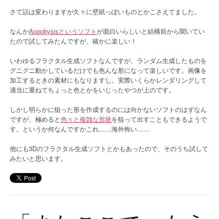
さて話は変わりますが久々に壁紙っぽいものとかこさえてました。
なんか
Apophysisというソフト
が面白いらしいと結構前から聞いてい
たので試してみたんですが、確かに楽しい！
いわゆるフラクタル生成ソフトなんですが、ランダム生成したものを
グニグニ動かしているだけでも色んな形になって楽しいです。画像を
加工するときの素材にもなりますし。実際いくらかレンダリングして
適当に重ねてちょっと色とかをいじったやつが上のです。
しかし明らかに狙った形を作成するのには向かないソフトのはずなん
ですが、極めると
色々と複雑な形状
を狙って出すこともできるようで
す。というか何なんですかこれ……海外怖い……
他にも3Dのフラクタル生成ソフトとかもあったので、そのうち試して
みたいと思います。