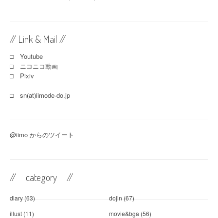
// Link & Mail //
□ Youtube
□ ニコニコ動画
□ Pixiv
□ sn(at)iimode-do.jp
@iimo からのツイート
// category //
diary
(63)
dojin
(67)
illust
(11)
movie&bga
(56)