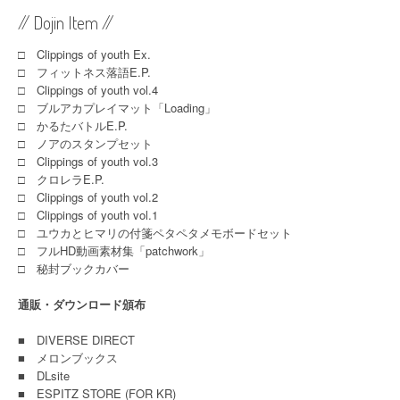
// Dojin Item //
□ Clippings of youth Ex.
□ フィットネス落語E.P.
□ Clippings of youth vol.4
□ ブルアカプレイマット「Loading」
□ かるたバトルE.P.
□ ノアのスタンプセット
□ Clippings of youth vol.3
□ クロレラE.P.
□ Clippings of youth vol.2
□ Clippings of youth vol.1
□ ユウカとヒマリの付箋ペタペタメモボードセット
□ フルHD動画素材集「patchwork」
□ 秘封ブックカバー
通販・ダウンロード頒布
■
DIVERSE DIRECT
■
メロンブックス
■
DLsite
■
ESPITZ STORE (FOR KR)