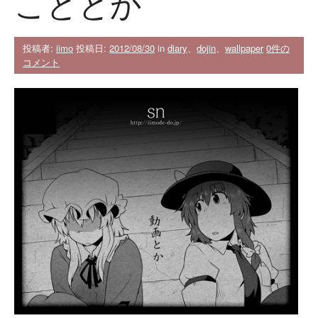
こととか
投稿者:
iimo
投稿日:
2012/08/30
in
diary
、
dojin
、
wallpaper
0件の
コメント