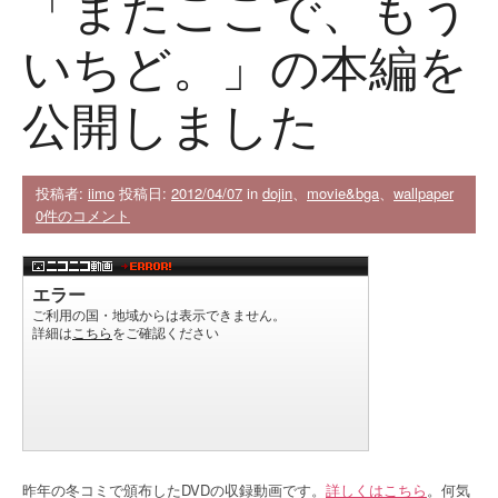
「またここで、もう
いちど。」の本編を
公開しました
投稿者:
iimo
投稿日:
2012/04/07
in
dojin
、
movie&bga
、
wallpaper
0件のコメント
昨年の冬コミで頒布したDVDの収録動画です。
詳しくはこちら
。何気