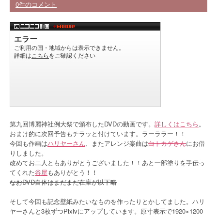
0件のコメント
第九回博麗神社例大祭で頒布したDVDの動画です。
詳しくはこちら
。
おまけ的に次回予告もチラッと付けています。ラーララー！！
今回も作画は
ハリヤーさん
、またアレンジ楽曲は
白トカゲさん
にお借
りしました。
改めてお二人ともありがとうございました！！あと一部塗りを手伝っ
てくれた
谷屋
もありがとう！！
なおDVD自体はまだまだ在庫が以下略
そして今回も記念壁紙みたいなものを作ったりとかしてました。ハリ
ヤーさんと3枚ずつPixivにアップしています。原寸表示で1920×1200