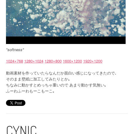
"softness"
1024×768
1280×1024
1280×800
1600×1200
1920×1200
動画素材を作っていたらなんだか面白い感じになってきたので､
そのまま壁紙に加工してみたりとか｡
ちなみに動かすとめっちゃ重いので あまり動かす気無い｡
ふーわふーわもーこもーこ｡
CYNIC