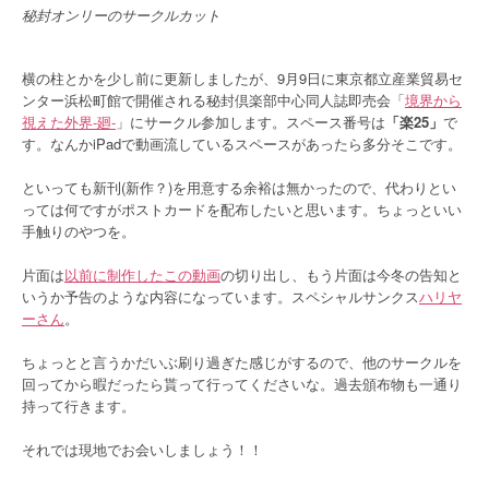
秘封オンリーのサークルカット
横の柱とかを少し前に更新しましたが、9月9日に東京都立産業貿易セ
ンター浜松町館で開催される秘封倶楽部中心同人誌即売会「
境界から
視えた外界-廻-
」にサークル参加します。スペース番号は
「楽25」
で
す。なんかiPadで動画流しているスペースがあったら多分そこです。
といっても新刊(新作？)を用意する余裕は無かったので、代わりとい
っては何ですがポストカードを配布したいと思います。ちょっといい
手触りのやつを。
片面は
以前に制作したこの動画
の切り出し、もう片面は今冬の告知と
いうか予告のような内容になっています。スペシャルサンクス
ハリヤ
ーさん
。
ちょっとと言うかだいぶ刷り過ぎた感じがするので、他のサークルを
回ってから暇だったら貰って行ってくださいな。過去頒布物も一通り
持って行きます。
それでは現地でお会いしましょう！！