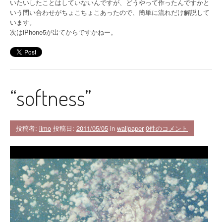
いたいしたことはしていないんですが、どうやって作ったんですかと
いう問い合わせがちょこちょこあったので、簡単に流れだけ解説して
います。
次はiPhone5が出てからですかねー。
“softness”
投稿者:
iimo
投稿日:
2011/05/05
in
wallpaper
0件のコメント