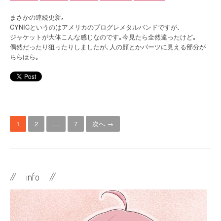
まさかの連続更新｡
CYNICというのはアメリカのプログレメタルバンドですが､
ジャケットが大体こんな感じなのです｡今見たら全然違ったけど｡
偶然だったり狙ったりしましたが､人の顔とかパーツに見える部分が
ちらほら｡
投
1
2
…
7
次へ →
稿
ナ
ビ
// info //
ゲ
ー