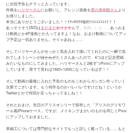
に次回予告もチラッと入っています。
作画を
ハリヤーさん
にお願いし、アレンジ楽曲を
君の美術館さん
より
お借りしました。
本当にありがとうございました！！ｲﾔｯﾎｵｵｵ秘封ｲｴｴｴｴｴｴｴｲ！！
あっそうそうDVDは
まだまだ
あります
んで、
その、
いえ……
あっおま
け動画とか4P漫画とか入ってますよ！なお、おまけ動画についてアッ
プ予定は一切ありません。そりゃあねぇ……
そしてハリヤーさんがせっかく気合入れて描いてくれたのに一瞬で流
れてしまうシーンが
ほとんど
たくさんあったので、4つほど記念壁紙
みたいなものにしてみました。ハリヤーさんと2枚ずつPixivにアップ
しています。原寸で見れば1920×1200になっているはず！！
そして動画の最後に入れた予告のものをこれからガシガシ作っていく
次第でございます。もう何作るのかバレバレですけどね！というか
Twitterとかで何回か言っちゃってるしね！！
それとおまけ。先日のアリスオンリーで頒布した「アリスのグリモワ
ール風iPhoneケース」ですが、メイキングまがいのものを同じくPixiv
にアップしておきました。
革細工については専門的なサイトでもっと詳しく載っている……もと