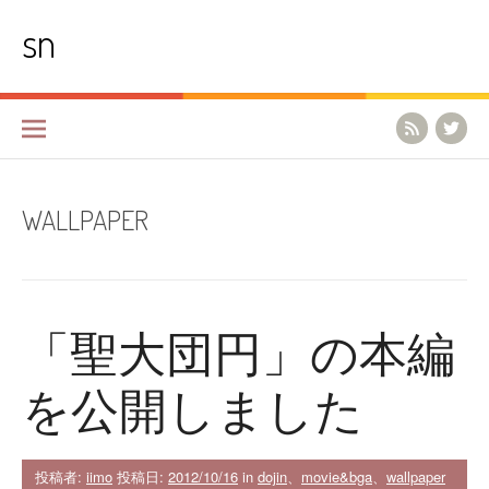
コ
sn
ン
テ
ン
ツ
へ
ス
キ
ッ
プ
WALLPAPER
「聖大団円」の本編
を公開しました
投稿者:
iimo
投稿日:
2012/10/16
in
dojin
、
movie&bga
、
wallpaper