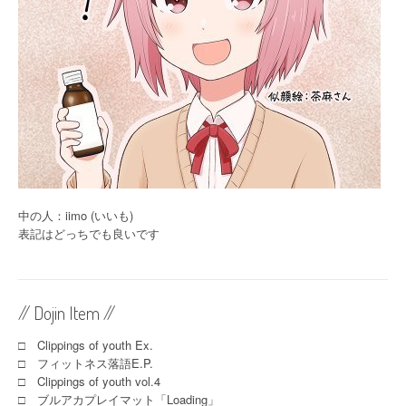
中の人：iimo (いいも)
表記はどっちでも良いです
// Dojin Item //
□ Clippings of youth Ex.
□ フィットネス落語E.P.
□ Clippings of youth vol.4
□ ブルアカプレイマット「Loading」