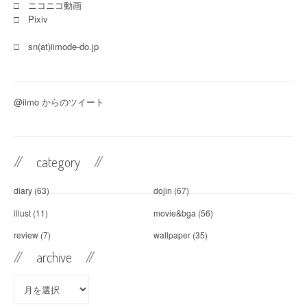
□ ニコニコ動画
□ Pixiv
□ sn(at)iimode-do.jp
@iimo からのツイート
// category //
diary
(63)
dojin
(67)
illust
(11)
movie&bga
(56)
review
(7)
wallpaper
(35)
// archive //
//
archive //