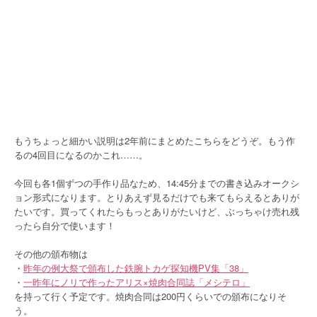
もうちょっと細かい説明は2年前にまとめたこちらをどうぞ。もう作
るの4回目になるのかこれ……。
今回も各1個ずつの手作り品なため、14:45分までの書き込みオークシ
ョン形式になります。とりあえず見るだけでも来てもらえるとありが
たいです。買ってくれたらもっとありがたいけど、ぶっちゃけ売れ残
ったら自分で使います！
その他の頒布物は
・
昨年の例大祭で頒布した鉄腕トカゲ探知機PV集「38」
・
一昨年にノリで作ったアリス×焼肉合同誌「メシテロ」
を持って行く予定です。焼肉合同は200円くらいでの頒布になりそ
う。