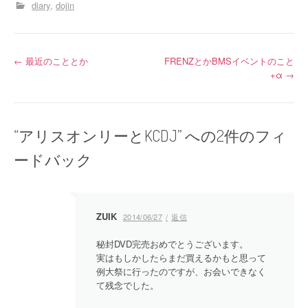
diary
dojin
投
←
最近のこととか
FRENZとかBMSイベントのこと
+α
→
稿
ナ
“
アリスオンリーとKCDJ
” への2件のフィ
ビ
ードバック
ゲ
ー
シ
ZUIK
2014/06/27
返信
ョ
秘封DVD完売おめでとうございます。
ン
実はもしかしたらまだ買えるかもと思って
例大祭に行ったのですが、お会いできなく
て残念でした。