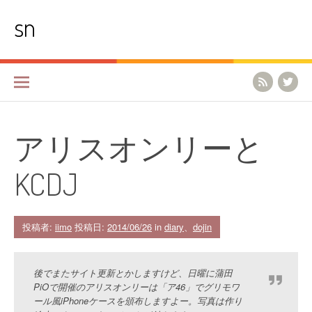
コ
sn
ン
テ
ン
ツ
へ
ス
キ
ッ
プ
アリスオンリーと
KCDJ
投稿者:
iimo
投稿日:
2014/06/26
in
diary
、
dojin
後でまたサイト更新とかしますけど、日曜に蒲田
PiOで開催のアリスオンリーは「ア46」でグリモワ
ール風iPhoneケースを頒布しますよー。写真は作り