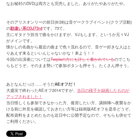
なお秘封のDVDは両方とも完売しました。ありがたやありがたや。
そのアリスオンリーの前日(6/28)は音ゲークラブイベント(クラブ活動)
の
勘違い系CDJ73rd
です。73て。
主にギタドラ担当で曲をかけますが、VJもします。というか元々VJ
がメインです。
懐かしの名曲から最近の曲まで色々流れるので、音ゲー好きな人はと
りあえず来るといいんじゃないかな！来よう！！
今回の出演者については
Twiplaの方にも詳しく書かれている
のでこち
らもどうぞ。そのまま勢いで参加ボタンも押そう。たくさん押そう。
あとなんだっけ……そうだ
AEオフだ！
大盛況で終わったAEオフ2014ですが、
当日の様子を録画したものが
アップされました！
当日惜しくも参加できなかった方、復習したい方、講師陣へ夜襲をか
ける前に外見を確認しておきたい方等は録画版AEオフを是非どうぞ。
配布資料をまとめたものも近日中に公開予定なので、そちらも併せて
ご利用ください。