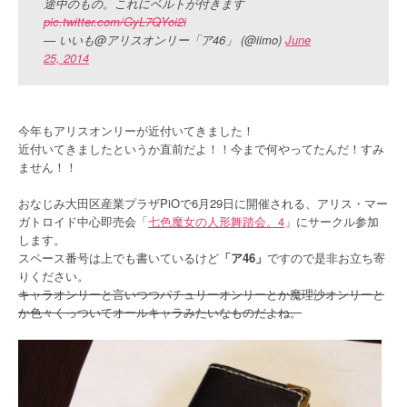
途中のもの。これにベルトが付きます
pic.twitter.com/GyL7QYoi2i
— いいも@アリスオンリー「ア46」 (@iimo)
June
25, 2014
今年もアリスオンリーが近付いてきました！
近付いてきましたというか直前だよ！！今まで何やってたんだ！すみ
ません！！
おなじみ大田区産業プラザPiOで6月29日に開催される、アリス・マー
ガトロイド中心即売会「
七色魔女の人形舞踏会。4
」にサークル参加
します。
スペース番号は上でも書いているけど
「ア46」
ですので是非お立ち寄
りください。
キャラオンリーと言いつつパチュリーオンリーとか魔理沙オンリーと
か色々くっついてオールキャラみたいなものだよね。