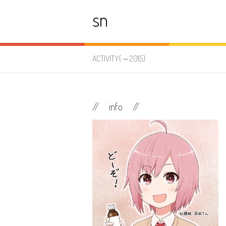
コ
sn
ン
テ
ン
ツ
へ
ACTIVITY(～2015)
ス
キ
ッ
プ
// info //