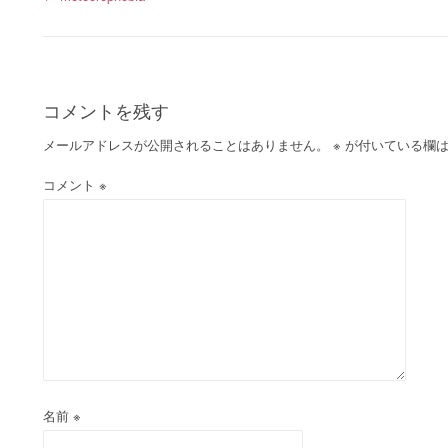
投
稿
ナ
コメントを残す
ビ
メールアドレスが公開されることはありません。
※
が付いている欄は
ゲ
コメント
※
ー
シ
ョ
ン
名前
※