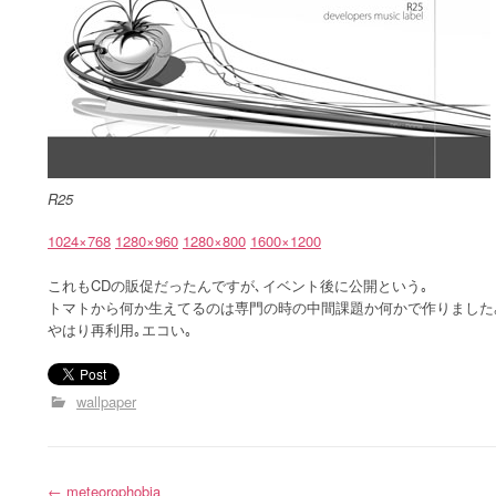
R25
1024×768
1280×960
1280×800
1600×1200
これもCDの販促だったんですが､イベント後に公開という｡
トマトから何か生えてるのは専門の時の中間課題か何かで作りました
やはり再利用｡エコい｡
wallpaper
←
meteorophobia