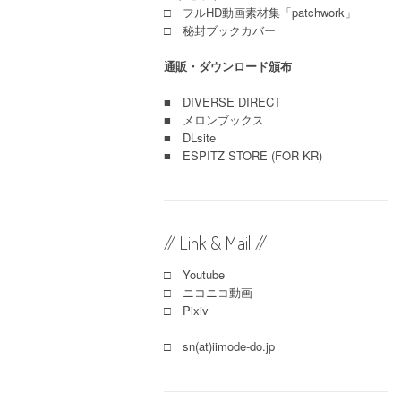
□ フルHD動画素材集「patchwork」
□ 秘封ブックカバー
通販・ダウンロード頒布
■
DIVERSE DIRECT
■
メロンブックス
■
DLsite
■
ESPITZ STORE (FOR KR)
// Link & Mail //
□ Youtube
□ ニコニコ動画
□ Pixiv
□ sn(at)iimode-do.jp