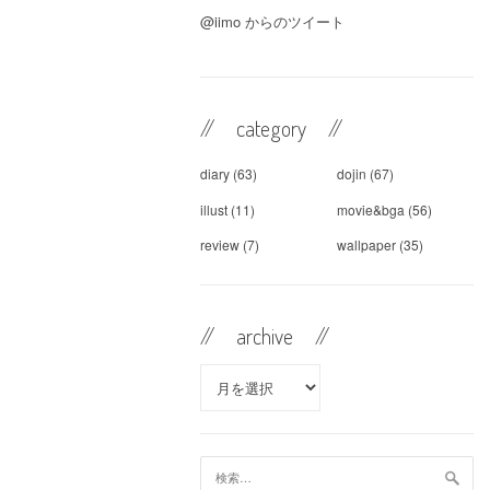
@iimo からのツイート
// category //
diary
(63)
dojin
(67)
illust
(11)
movie&bga
(56)
review
(7)
wallpaper
(35)
// archive //
//
archive //
検
索: