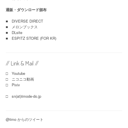
通販・ダウンロード頒布
■
DIVERSE DIRECT
■
メロンブックス
■
DLsite
■
ESPITZ STORE (FOR KR)
// Link & Mail //
□ Youtube
□ ニコニコ動画
□ Pixiv
□ sn(at)iimode-do.jp
@iimo からのツイート