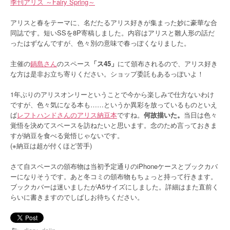
季刊アリス ～Fairy Spring～
アリスと春をテーマに、名だたるアリス好きが集まった妙に豪華な合
同誌です。短いSSを8P寄稿しました。内容はアリスと雛人形の話だ
ったはずなんですが、色々別の意味で春っぽくなりました。
主催の
鍋島さん
のスペース
「ス45」
にて頒布されるので、アリス好き
な方は是非お立ち寄りください。ショップ委託もあるっぽいよ！
1年ぶりのアリスオンリーということで今から楽しみで仕方ないわけ
ですが、色々気になる本も……というか異彩を放っているものといえ
ば
レフトハンドさんのアリス納豆本
ですね。
何故描いた。
当日は色々
覚悟を決めてスペースを訪ねたいと思います。念のため言っておきま
すが納豆を食べる覚悟じゃないです。
(※納豆は超が付くほど苦手)
さて自スペースの頒布物は当初予定通りのiPhoneケースとブックカバ
ーになりそうです。あと冬コミの頒布物もちょっと持って行きます。
ブックカバーは迷いましたがA5サイズにしました。詳細はまた直前く
らいに書きますのでしばしお待ちください。