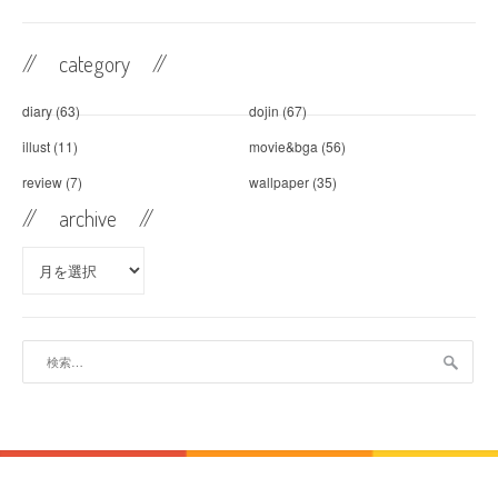
// category //
diary
(63)
dojin
(67)
illust
(11)
movie&bga
(56)
review
(7)
wallpaper
(35)
// archive //
//
archive //
検
索: