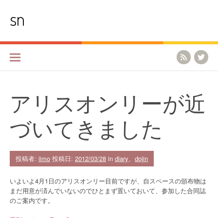
コ
sn
ン
テ
ン
ツ
へ
ス
キ
ッ
プ
アリスオンリーが近
づいてきました
投稿者:
iimo
投稿日:
2012/03/28
in
diary
、
dojin
いよいよ4月1日のアリスオンリー目前ですが、自スペースの頒布物は
まだ用意が済んでいないのでひとまず置いておいて、参加した合同誌
のご案内です。