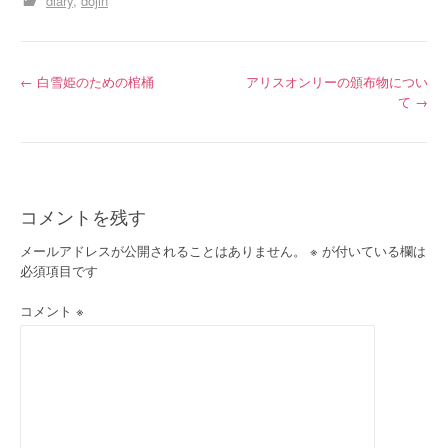
diary
dojin
投
←
白雪姫のための棺桶
アリスオンリーの頒布物につい
て
→
稿
ナ
ビ
コメントを残す
ゲ
メールアドレスが公開されることはありません。
※
が付いている欄は
ー
必須項目です
シ
コメント
※
ョ
ン