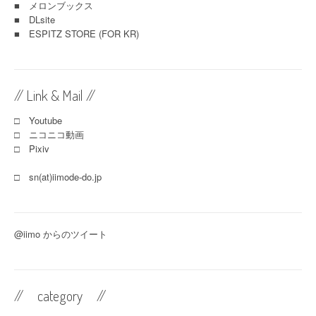
■
メロンブックス
■
DLsite
■
ESPITZ STORE (FOR KR)
// Link & Mail //
□ Youtube
□ ニコニコ動画
□ Pixiv
□ sn(at)iimode-do.jp
@iimo からのツイート
// category //