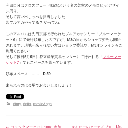
今回自分はクロスフェード動画(という名の架空のメモロビ)とデザイ
ン周り、
そして言い出しっぺを担当しました。
皆ブルアカやってる？ やってね。
このアルバムは先日京都で行われたブルアカオンリー「ブルーマーケ
ット6」にて先行頒布したのですが、M3の日からショップ委託も開始
されます。現地へ来られない方はショップ委託や、M3オンラインもご
利用ください！
そして後日5月5日に都立産業貿易センターにて行われる「
ブルーマー
ケット7
」でもスペースを貰っています。
頒布スペース ……
D-59
来られる方は会場でお会いしましょう！
diary
dojin
movie&bga
←
コミックマーケット100に参加
せんせーのアーカイブ10、M3-