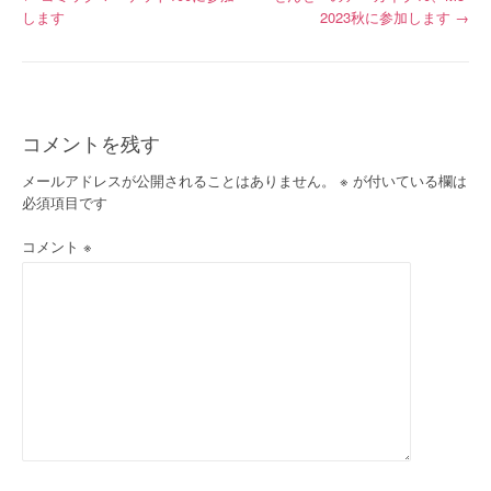
投
します
2023秋に参加します
→
稿
ナ
ビ
コメントを残す
ゲ
メールアドレスが公開されることはありません。
※
が付いている欄は
ー
必須項目です
シ
コメント
※
ョ
ン