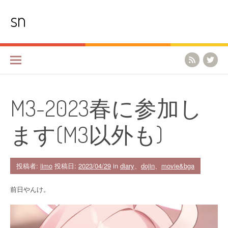
コ
sn
ン
テ
ン
ツ
へ
ス
キ
ッ
プ
M3-2023春に参加し
ます(M3以外も)
投稿者:
iimo
投稿日:
2023/04/29
in
diary
、
dojin
、
movie&bga
前日やんけ。