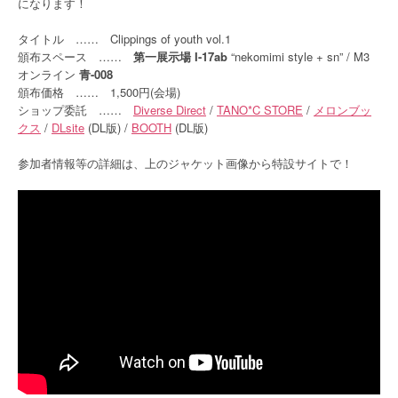
になります！
タイトル …… Clippings of youth vol.1
頒布スペース ……
第一展示場 I-17ab
“nekomimi style + sn” / M3
オンライン
青-008
頒布価格 …… 1,500円(会場)
ショップ委託 ……
Diverse Direct
/
TANO*C STORE
/
メロンブッ
クス
/
DLsite
(DL版) /
BOOTH
(DL版)
参加者情報等の詳細は、上のジャケット画像から特設サイトで！