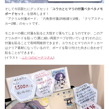
そして今回新たにグッズセット「
ユウカとヒマリの付箋ペタペタメモ
ボードセット
」を頒布します！
「アクリル付箋ボード」「六角形付箋(25枚綴り)2種」「クリアステッ
カー2種」のセットです。
モニターの横に付箋を貼ると大抵すぐ落ちてしまうのですが、このア
クリルボードを貼って(裏に細い両面テープが付いています)その上に
付箋を貼ることで長時間維持できます。ユウカとヒマリのステッカー
はクリア素材になっているので、ボードを取り付けた向きに合わせて
貼ることができます。
(イラスト：
ふたつのピーナツさん
)