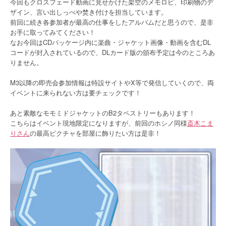
今回もクロスフェード動画に見せかけた架空のメモロビ、印刷物のデ
ザイン、言い出しっぺや焚き付けを担当しています。
前回に続き各参加者が最高の仕事をしたアルバムだと思うので、是非
お手に取ってみてください！
なお今回はCDパッケージ内に楽曲・ジャケット画像・動画を含むDL
コードが封入されているので、DLカード版の頒布予定は今のところあ
りません。
M3以降の即売会参加情報は特設サイトやX等で発信していくので、両
イベントに来られない方は要チェックです！
あと素敵なモモミドジャケットのB2タペストリーもあります！
こちらはイベント現地限定になりますが、前回のホシノ同様
斎木こま
りさん
の最高ピクチャを部屋に飾りたい方は是非！