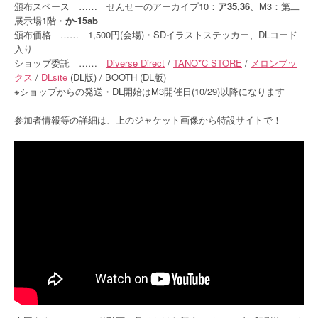
頒布スペース …… せんせーのアーカイブ10：
ア35,36
、M3：第二
展示場1階・
か-15ab
頒布価格 …… 1,500円(会場)・SDイラストステッカー、DLコード
入り
ショップ委託 ……
Diverse Direct
/
TANO*C STORE
/
メロンブッ
クス
/
DLsite
(DL版) / BOOTH (DL版)
※ショップからの発送・DL開始はM3開催日(10/29)以降になります
参加者情報等の詳細は、上のジャケット画像から特設サイトで！