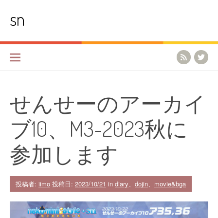
コ
sn
ン
テ
ン
ツ
へ
ス
キ
ッ
プ
せんせーのアーカイ
ブ10、M3-2023秋に
参加します
投稿者:
iimo
投稿日:
2023/10/21
in
diary
、
dojin
、
movie&bga