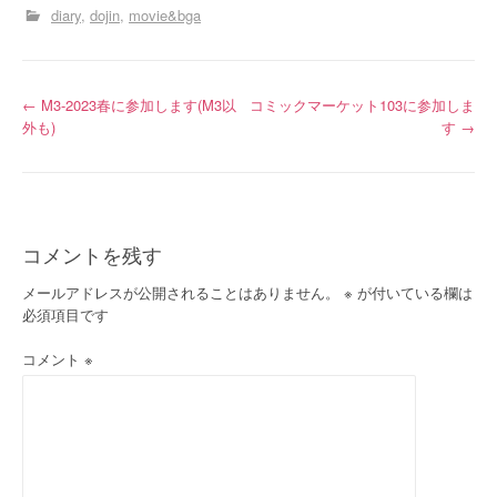
diary
dojin
movie&bga
投
←
M3-2023春に参加します(M3以
コミックマーケット103に参加しま
外も)
す
→
稿
ナ
ビ
コメントを残す
ゲ
メールアドレスが公開されることはありません。
※
が付いている欄は
ー
必須項目です
シ
コメント
※
ョ
ン