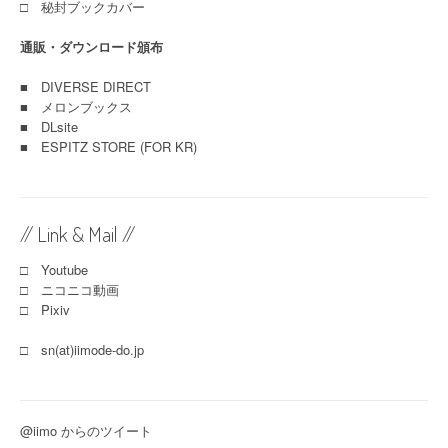
□ 秘封ブックカバー
通販・ダウンロード頒布
■
DIVERSE DIRECT
■
メロンブックス
■
DLsite
■
ESPITZ STORE (FOR KR)
// Link & Mail //
□ Youtube
□ ニコニコ動画
□ Pixiv
□ sn(at)iimode-do.jp
@iimo からのツイート