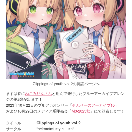
Clippings of youth vol.2の特設ページへ
まずは春に
ねこみりんさん
と組んで発行したブルーアーカイブアレン
ジの第2弾が出ます！
2023年10月22日のブルアカオンリー「
せんせーのアーカイブ10
」
および10月29日のメディア系即売会「
M3-2023秋
」にて頒布します！
タイトル ……
Clippings of youth vol.2
サークル …… ”nekomimi style + sn”