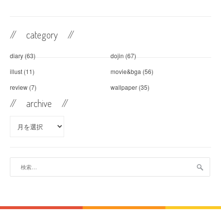
// category //
diary
(63)
dojin
(67)
illust
(11)
movie&bga
(56)
review
(7)
wallpaper
(35)
// archive //
//
archive //
検
索: