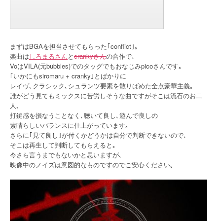
まずはBGAを担当させてもらった｢conflict｣｡
楽曲は
しろまるさん
と
crankyさん
の合作で､
VoはVILA(元bubbles)でのタッグでもおなじみpicoさんです｡
｢いかにもsiromaru + cranky｣とばかりに
レイヴ､クラシック､シュランツ要素を散りばめた全点豪華主義｡
誰がどう見てもミックスに苦労しそうな曲ですがそこは流石のお二
人､
打鍵感を損なうことなく､聴いて良し､遊んで良しの
素晴らしいバランスに仕上がっています｡
さらに｢見て良し｣が付くかどうかは自分で判断できないので､
そこは再生して判断してもらえると｡
今さら言うまでもないかと思いますが､
映像中のノイズは意図的なものですのでご安心ください｡