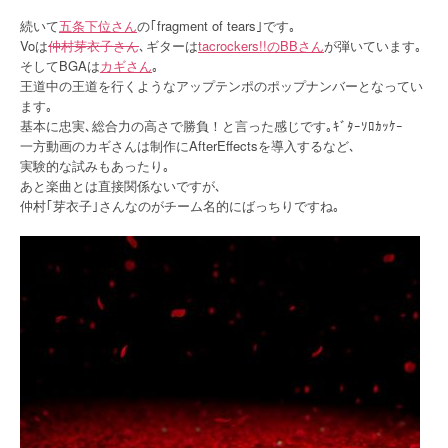
続いて
五条下位さん
の｢fragment of tears｣です｡
Voは
仲村芽衣子さん
､ギターは
tacrockers!!のBBさん
が弾いています｡
そしてBGAは
カギさん
｡
王道中の王道を行くようなアップテンポのポップナンバーとなってい
ます｡
基本に忠実､総合力の高さで勝負！と言った感じです｡ｷﾞﾀｰｿﾛｶｯｹｰ
一方動画のカギさんは制作にAfterEffectsを導入するなど､
実験的な試みもあったり｡
あと楽曲とは直接関係ないですが､
仲村｢芽衣子｣さんなのがチーム名的にばっちりですね｡