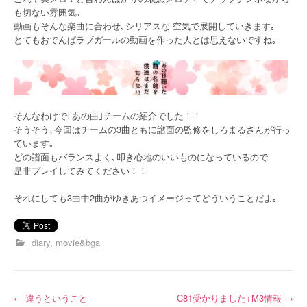
も切ない雰囲気｡
動画もそんな楽曲に合わせ､シリアスな 空気で展開していきます｡
とてもおでんぱラブガールの動画を作った人とは思えないですね｡
そんなわけで｢あの曲｣チームの紹介でした！！
そうそう､今回はチームの3曲ともに譜面の監修をしろまるさんが行っ
ています｡
どの譜面もバランスよく､叩き心地のいいものになっているので
是非プレイしてみてください！！
それにしても3曲中2曲がゆきあつイメージってどういうことだよ｡
diary
movie&bga
投
←
違うということ
C81受かりました+M3情報
→