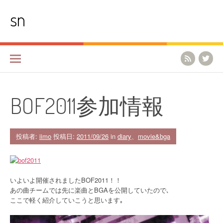
コ
sn
ン
テ
ン
ツ
へ
ス
キ
ッ
プ
BOF2011参加情報
投稿者:
iimo
投稿日:
2011/09/26
in
diary
、
movie&bga
いよいよ開催されましたBOF2011！！
あの曲チームでは先に楽曲とBGAを公開していたので､
ここで軽く紹介していこうと思います｡