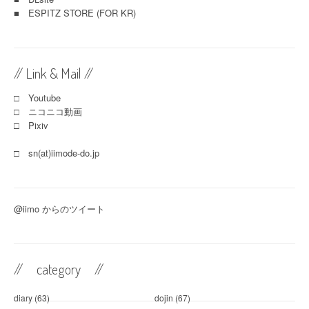
■
ESPITZ STORE (FOR KR)
// Link & Mail //
□ Youtube
□ ニコニコ動画
□ Pixiv
□ sn(at)iimode-do.jp
@iimo からのツイート
// category //
diary
(63)
dojin
(67)