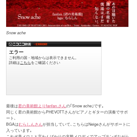
Snow ache
最後は
君の美術館よりfanfan.さん
の｢Snow ache｣です｡
同じく君の美術館からPHEVOTTさんがピアノとギターの演奏でサポ
ート､
BGAは
むらしんさん
が担当していて､こちらはNeigeさんがサポートに
入っています｡
これぞ美メロ！と言わんばかりの哀愁メロディでアップテンポながら