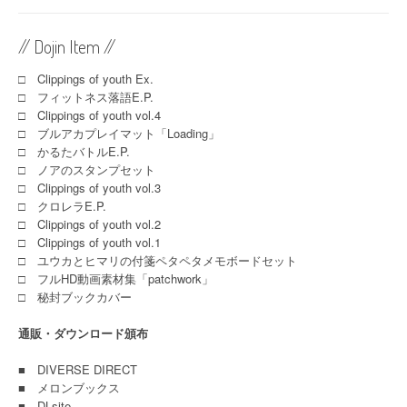
// Dojin Item //
□ Clippings of youth Ex.
□ フィットネス落語E.P.
□ Clippings of youth vol.4
□ ブルアカプレイマット「Loading」
□ かるたバトルE.P.
□ ノアのスタンプセット
□ Clippings of youth vol.3
□ クロレラE.P.
□ Clippings of youth vol.2
□ Clippings of youth vol.1
□ ユウカとヒマリの付箋ペタペタメモボードセット
□ フルHD動画素材集「patchwork」
□ 秘封ブックカバー
通販・ダウンロード頒布
■
DIVERSE DIRECT
■
メロンブックス
■
DLsite