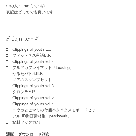
中の人：iimo (いいも)
表記はどっちでも良いです
// Dojin Item //
□ Clippings of youth Ex.
□ フィットネス落語E.P.
□ Clippings of youth vol.4
□ ブルアカプレイマット「Loading」
□ かるたバトルE.P.
□ ノアのスタンプセット
□ Clippings of youth vol.3
□ クロレラE.P.
□ Clippings of youth vol.2
□ Clippings of youth vol.1
□ ユウカとヒマリの付箋ペタペタメモボードセット
□ フルHD動画素材集「patchwork」
□ 秘封ブックカバー
通販・ダウンロード頒布