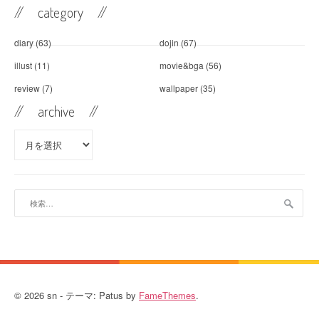
// category //
diary
(63)
dojin
(67)
illust
(11)
movie&bga
(56)
review
(7)
wallpaper
(35)
// archive //
//
archive //
検
索:
© 2026 sn - テーマ: Patus by
FameThemes
.