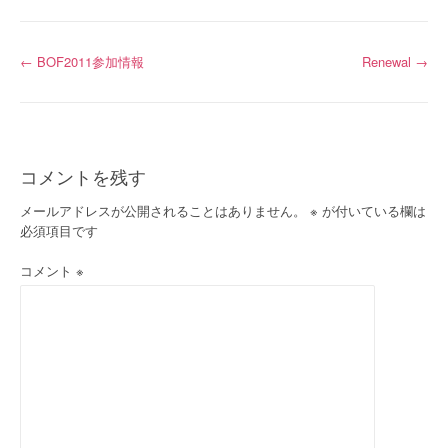
投
←
BOF2011参加情報
Renewal
→
稿
ナ
ビ
コメントを残す
ゲ
メールアドレスが公開されることはありません。
※
が付いている欄は
必須項目です
ー
コメント
※
シ
ョ
ン