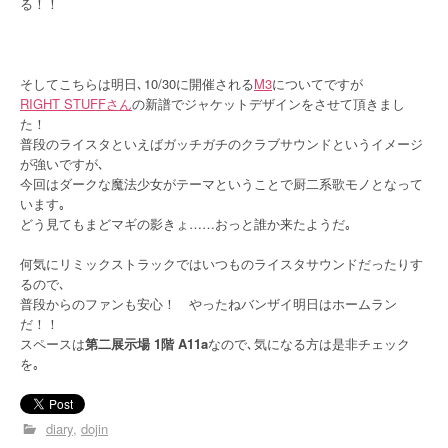
る！！
そしてこちらは明日､10/30に開催される
M3
についてですが
RIGHT STUFFさん
の新譜でジャケットデザインをさせて頂きまし
た！
普段のライスタといえばガッチガチのクラブサウンドというイメージ
が強いですが､
今回はダークな魔法少女がテーマということで厨二系歌モノとなって
います｡
どう見てもまどマギの影きょ……おっと誰か来たようだ｡
何気にリミックストラックではいつものライスタサウンドだったりす
るので､
普段からのファンも安心！ やったねバンザイ明日はホームラン
だ！！
スペースは
第二展示場 1階 A11a
なので､気になる方は是非チェック
を｡
diary
dojin