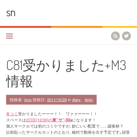
コ
sn
ン
テ
ン
ツ
へ
ス
キ
ッ
プ
C81受かりました+M3
情報
投稿者:
iimo
投稿日:
2011/10/29
in
diary
、
dojin
冬コミ
受かりましたーーー！！ ワァァーーー！！
スペースは
2日目(12/30)の
東”サ”-50a
になります！
個人サークルでは初のコミケですが､妙にいい配置で……緩衝材？
以前貼ったサークルカットのとおり､秘封で動画を出す予定です｡頑張